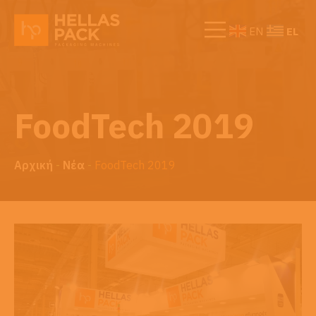
EL
EN
FoodTech 2019
Αρχική
-
Νέα
-
FoodTech 2019