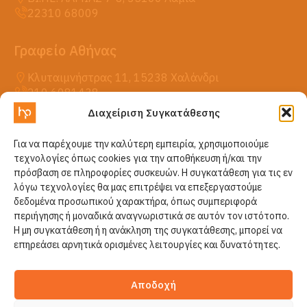
22310 68009
Γραφείο Αθήνας
Κλυταιμνήστρας 11, 15238 Χαλάνδρι
210 6081438
Διαχείριση Συγκατάθεσης
Η HellasPack
Για να παρέχουμε την καλύτερη εμπειρία, χρησιμοποιούμε
Προϊόντα
τεχνολογίες όπως cookies για την αποθήκευση ή/και την
Νέα
πρόσβαση σε πληροφορίες συσκευών. Η συγκατάθεση για τις εν
Επικοινωνία
λόγω τεχνολογίες θα μας επιτρέψει να επεξεργαστούμε
δεδομένα προσωπικού χαρακτήρα, όπως συμπεριφορά
περιήγησης ή μοναδικά αναγνωριστικά σε αυτόν τον ιστότοπο.
Η μη συγκατάθεση ή η ανάκληση της συγκατάθεσης, μπορεί να
επηρεάσει αρνητικά ορισμένες λειτουργίες και δυνατότητες.
Αποδοχή