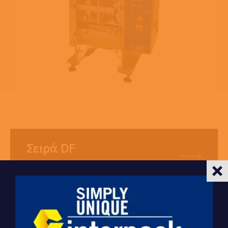
Σειρά DF
Κάθετα Μηχανήματα Συσκευασίας