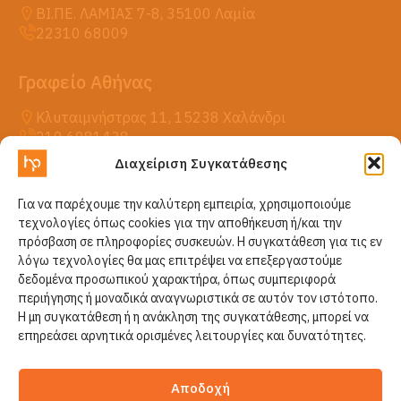
ΒΙ.ΠΕ. ΛΑΜΙΑΣ 7-8, 35100 Λαμία
22310 68009
Γραφείο Αθήνας
Κλυταιμνήστρας 11, 15238 Χαλάνδρι
210 6081438
Διαχείριση Συγκατάθεσης
Η HellasPack
Για να παρέχουμε την καλύτερη εμπειρία, χρησιμοποιούμε
Προϊόντα
τεχνολογίες όπως cookies για την αποθήκευση ή/και την
Νέα
πρόσβαση σε πληροφορίες συσκευών. Η συγκατάθεση για τις εν
Επικοινωνία
λόγω τεχνολογίες θα μας επιτρέψει να επεξεργαστούμε
δεδομένα προσωπικού χαρακτήρα, όπως συμπεριφορά
περιήγησης ή μοναδικά αναγνωριστικά σε αυτόν τον ιστότοπο.
Η μη συγκατάθεση ή η ανάκληση της συγκατάθεσης, μπορεί να
επηρεάσει αρνητικά ορισμένες λειτουργίες και δυνατότητες.
Αποδοχή