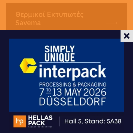
Θερμικοί Εκτυπωτές
Savema
Εκτυπωτικά Συστήματα Savema
Ελάτε Σε Επαφή Με Την
HellasPack
Διαμορφώνουμε τις τιμές μας στις ανάγκες σας και
σας προσφέρουμε τα προϊόντα μας στις πιο
ανταγωνιστικές τιμές της αγοράς! Ελάτε σε επαφή με
την εταιρεία μας για περισσότερες πληροφορίες στα