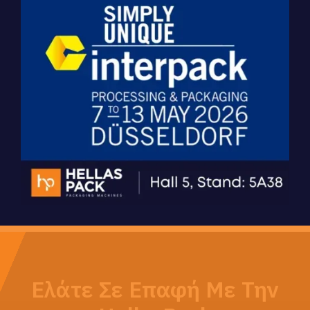
Σειρά ST
Μηχανές Συσκευασίας Stick
Ελάτε Σε Επαφή Με Την