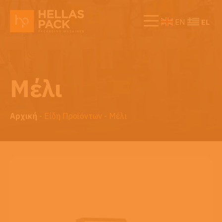
EL
EN
Μέλι
Αρχική
-
Είδη Προϊόντων
-
Μέλι