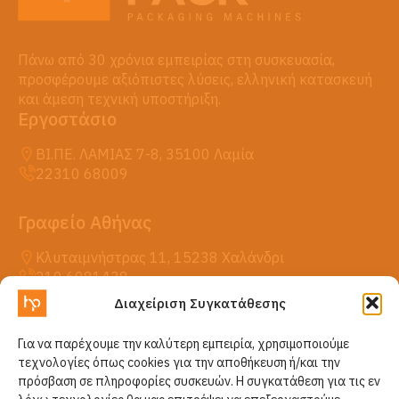
Πάνω από 30 χρόνια εμπειρίας στη συσκευασία,
προσφέρουμε αξιόπιστες λύσεις, ελληνική κατασκευή
και άμεση τεχνική υποστήριξη.
Εργοστάσιο
ΒΙ.ΠΕ. ΛΑΜΙΑΣ 7-8, 35100 Λαμία
22310 68009
Γραφείο Αθήνας
Κλυταιμνήστρας 11, 15238 Χαλάνδρι
210 6081438
Διαχείριση Συγκατάθεσης
Η HellasPack
Για να παρέχουμε την καλύτερη εμπειρία, χρησιμοποιούμε
Προϊόντα
τεχνολογίες όπως cookies για την αποθήκευση ή/και την
Νέα
πρόσβαση σε πληροφορίες συσκευών. Η συγκατάθεση για τις εν
Επικοινωνία