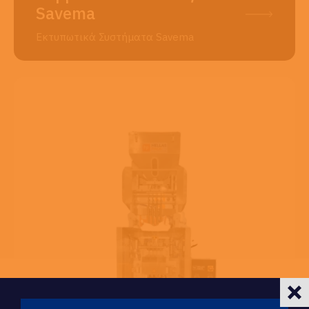
Savema
Εκτυπωτικά Συστήματα Savema