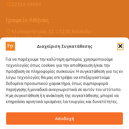
22310 68009
Γραφείο Αθήνας
Κλυταιμνήστρας 11, 15238 Χαλάνδρι
210 6081438
Διαχείριση Συγκατάθεσης
Η HellasPack
Για να παρέχουμε την καλύτερη εμπειρία, χρησιμοποιούμε
Προϊόντα
τεχνολογίες όπως cookies για την αποθήκευση ή/και την
Νέα
πρόσβαση σε πληροφορίες συσκευών. Η συγκατάθεση για τις εν
Επικοινωνία
λόγω τεχνολογίες θα μας επιτρέψει να επεξεργαστούμε
δεδομένα προσωπικού χαρακτήρα, όπως συμπεριφορά
περιήγησης ή μοναδικά αναγνωριστικά σε αυτόν τον ιστότοπο.
Η μη συγκατάθεση ή η ανάκληση της συγκατάθεσης, μπορεί να
επηρεάσει αρνητικά ορισμένες λειτουργίες και δυνατότητες.
Αποδοχή
© 2026 HellasPack All Rights