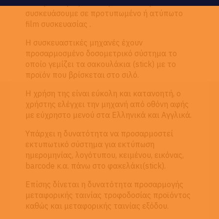
Η σειρά ST μας δίνει την δυνατότητα να
συσκευάσουμε σε προτυπωμένο ή ατύπωτο
film συσκευασίας .
Η συσκευαστικές μηχανές έχουν
προσαρμοσμένο δοσομετρικό σύστημα το
οποίο γεμίζει τα σακουλάκια (stick) με το
προϊόν που βρίσκεται στο σιλό.
Η χρήση της είναι εύκολη και κατανοητή, ο
χρήστης ελέγχει την μηχανή από οθόνη αφής
με εύχρηστο μενού στα Ελληνικά και Αγγλικά.
Υπάρχει η δυνατότητα να προσαρμοστεί
εκτυπωτικό σύστημα για εκτύπωση
ημερομηνίας, λογότυπου, κειμένου, εικόνας,
barcode κ.α. πάνω στο φακελάκι(stick).
Επίσης δίνεται η δυνατότητα προσαρμογής
μεταφορικής ταινίας τροφοδοσίας προϊόντος
καθώς και μεταφορικής ταινίας εξόδου.