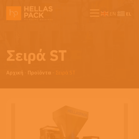
EL
EN
Σειρά ST
Αρχική
-
Προϊόντα
-
Σειρά ST