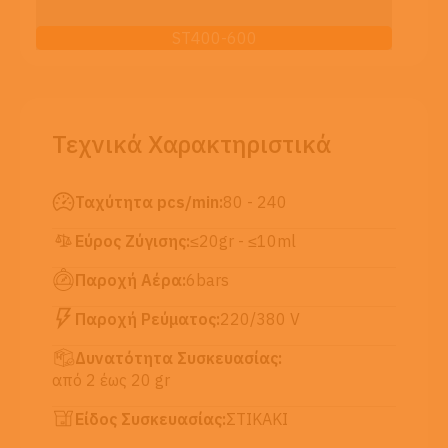
ST400-600
Τεχνικά Χαρακτηριστικά
Ταχύτητα pcs/min:
80 - 240
Εύρος Ζύγισης:
≤20gr - ≤10ml
Παροχή Αέρα:
6bars
Παροχή Ρεύματος:
220/380 V
Δυνατότητα Συσκευασίας:
από 2 έως 20 gr
Είδος Συσκευασίας:
ΣΤΙΚΑΚI