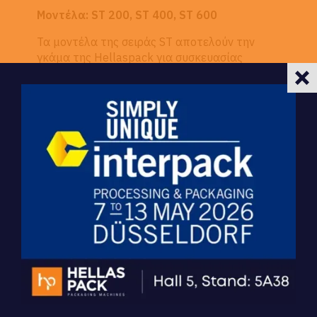
Μοντέλα: ST 200, ST 400, ST 600
Τα μοντέλα της σειράς ST αποτελούν την
γκάμα της Ηellaspack για συσκευασίας
ζάχαρης, μελιού, ελαιόλαδου, καφέ, κομμένου
τσαγιού και άλλων παρόμοιων προϊόντων σε
συσκευασίες stick.
Η ST200 Διαθέτει δύο ενσωματωμένα
φορμάτα διαμόρφωσης και γεμίσματος της
σακούλας(stick).
Ο χειριστής έχει τη δυνατότητα να
μεταβάλλει το μήκος της σακούλας(stick).
Η κύρια ροή της μηχανής βασίζεται πάνω σε
ένα μηχανικό σύστημα έκκεντρων κινούμενα
από ηλεκτρικό κινητήρα ενώ για την
δοσομέτρηση καθώς και την συγκόλληση του
film χρησιμοποιούνται πνευματικά έμβολα.