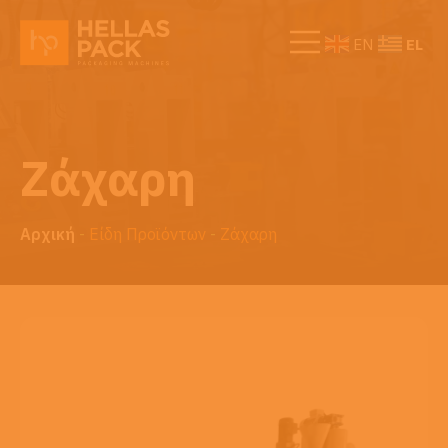
EL
EN
Ζάχαρη
Αρχική
-
Είδη Προϊόντων
-
Ζάχαρη