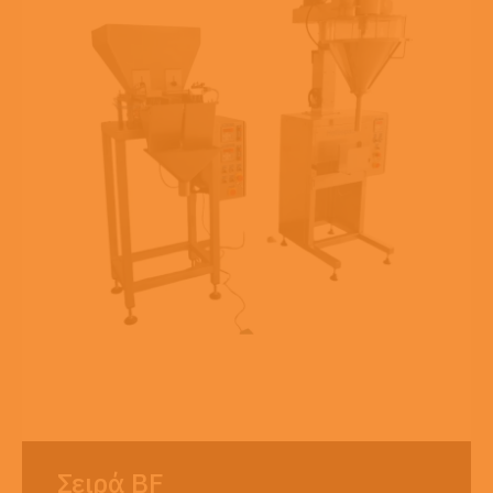
Σειρά BF