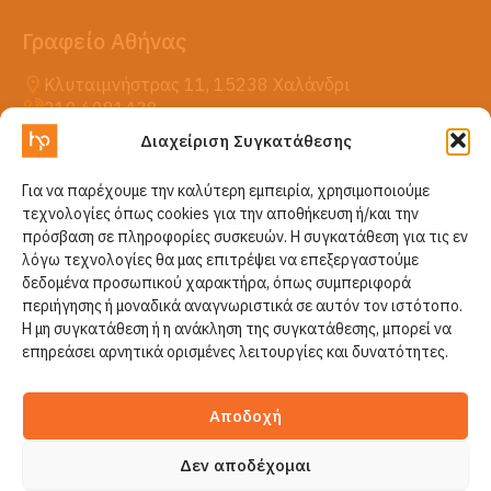
Γραφείο Αθήνας
Κλυταιμνήστρας 11, 15238 Χαλάνδρι
210 6081438
Διαχείριση Συγκατάθεσης
Η HellasPack
Για να παρέχουμε την καλύτερη εμπειρία, χρησιμοποιούμε
Προϊόντα
τεχνολογίες όπως cookies για την αποθήκευση ή/και την
Νέα
πρόσβαση σε πληροφορίες συσκευών. Η συγκατάθεση για τις εν
Επικοινωνία
λόγω τεχνολογίες θα μας επιτρέψει να επεξεργαστούμε
δεδομένα προσωπικού χαρακτήρα, όπως συμπεριφορά
περιήγησης ή μοναδικά αναγνωριστικά σε αυτόν τον ιστότοπο.
Η μη συγκατάθεση ή η ανάκληση της συγκατάθεσης, μπορεί να
επηρεάσει αρνητικά ορισμένες λειτουργίες και δυνατότητες.
Αποδοχή
© 2026 HellasPack All Rights
Δεν αποδέχομαι
Reserved.