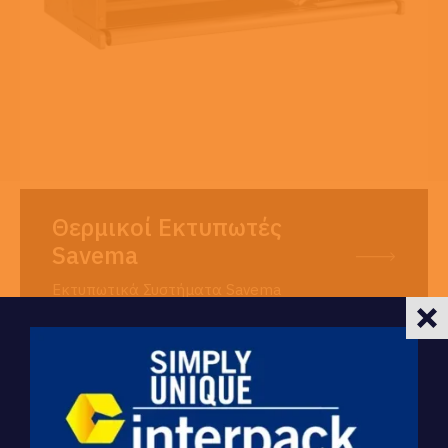
Θερμικοί Εκτυπωτές
Savema
Εκτυπωτικά Συστήματα Savema