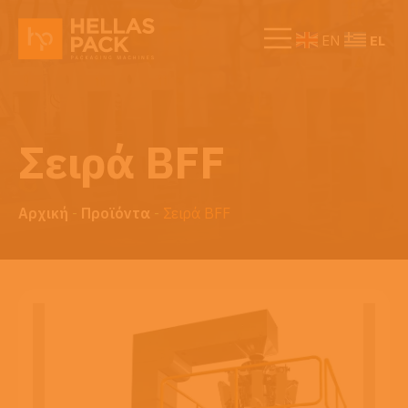
EL
EN
Σειρά BFF
Αρχική
-
Προϊόντα
-
Σειρά BFF