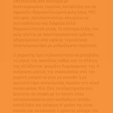
Αποτελείται από σύστημα με
διασταυρωμένες σιαγόνες κατάλληλο για να
σφραγίζει θερμοκολλούμενα φιλμ όπως PVC
σελοφάν, πολυπροπυλένιο, αλουμίνιο με
πολυαιθυλένιο και διάφορα άλλα
θερμοκολλητικά υλικά. Το σύστημα έλξης του
φιλμ γίνεται με περιστρεφόμενους ιμάντες,
οδηγούμενους από υψηλής τεχνολογίας
ηλεκτρομειωτήρα με ρυθμιζόμενη ταχύτητα.
Ο χειριστής έχει τη δυνατότητα να μεταβάλει
το μήκος της σακούλας καθώς και το πλάτος
της αλλάζοντας φορμάτο διαμόρφωσης της. Η
ανάγνωση μήκους της συσκευασίας από την
μηχανή μπορεί να γίνει με encoder ή με
φωτοκύτταρο αναγνώρισης σημείου στο υλικό
συσκευασίας film. Όλα τα εξαρτήματα που
έρχονται σε επαφή με το προϊόν είναι
κατασκευασμένα από ανοξείδωτο ατσάλι ,
κατάλληλο για τρόφιμα. Η χρήση της είναι
εύκολη και κατανοητή, ο χρήστης ελέγχει την