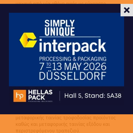
μηχανή από μία οθόνη αφής με εύχρηστο
μενού στα Ελληνικά.
Η BFF εξοπλίζεται με ογκομετρικό,
δοσομετρικό ή μετρικό σύστημα, κάθε ένα
από τα οποία χρησιμοποιείται για
διαφορετικού τύπου προϊόντα. Επίσης
υπάρχει η δυνατότητα να προσαρμοστεί στην
συσκευαστική μηχανή, μηχανισμός πιέτας,
μηχανισμός δημιουργίας οπής στη
συσκευασία για ανάρτηση σε σταντ,
μηχανισμός προσθήκης αζώτου ή άλλου
αερίου μέσα στην συσκευασία καθώς και
εκτυπωτικό σύστημα για εκτύπωση
ημερομηνίας, λογότυπου, κειμένου, εικόνας,
barcode κ.α. πάνω στη συσκευασία.
Επίσης δίνεται η δυνατότητα προσαρμογής
μεταφορικής ταινίας τροφοδοσίας προϊόντος
καθώς και μεταφορικής ταινίας εξόδου και
περιστρεφόμενου τραπεζιού.